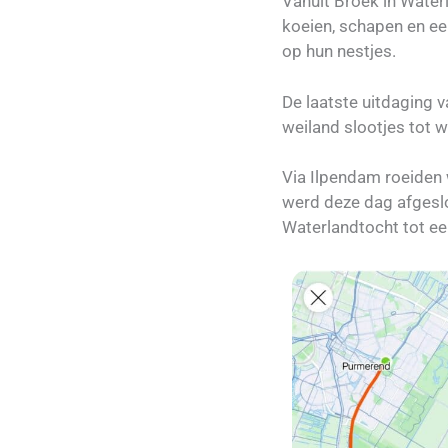
Vanuit Broek in Water
koeien, schapen en ee
op hun nestjes.
De laatste uitdaging 
weiland slootjes tot 
Via Ilpendam roeiden 
werd deze dag afgeslo
Waterlandtocht tot een