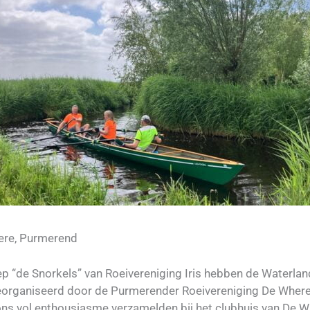
ere, Purmerend
ep “de Snorkels” van Roeivereniging Iris hebben de Waterlan
eorganiseerd door de Purmerender Roeivereniging De Where.
ns vol enthousiasme verzamelden bij het clubhuis van De W