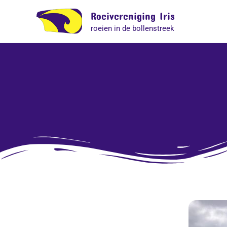
Ga
Roeivereniging Iris
naar
roeien in de bollenstreek
de
inhoud