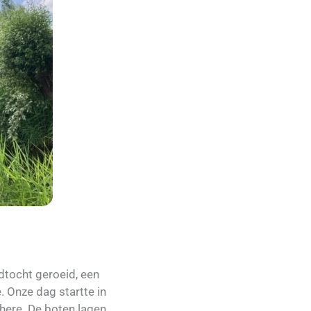
dtocht geroeid, een
 Onze dag startte in
here. De boten lagen