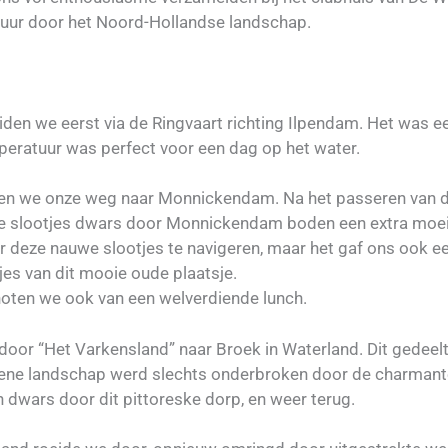
ntuur door het Noord-Hollandse landschap.
den we eerst via de Ringvaart richting Ilpendam. Het was 
eratuur was perfect voor een dag op het water.
den we onze weg naar Monnickendam. Na het passeren van d
le slootjes dwars door Monnickendam boden een extra moeil
r deze nauwe slootjes te navigeren, maar het gaf ons ook ee
jes van dit mooie oude plaatsje.
ten we ook van een welverdiende lunch.
door “Het Varkensland” naar Broek in Waterland. Dit gedeel
oene landschap werd slechts onderbroken door de charmante
 dwars door dit pittoreske dorp, en weer terug.