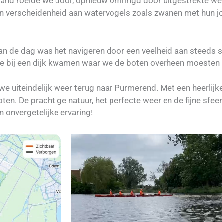
land roeide we door, opnieuw omringd door uitgestrekte we
n verscheidenheid aan watervogels zoals zwanen met hun j
van de dag was het navigeren door een veelheid aan steeds
we bij een dijk kwamen waar we de boten overheen moesten t
we uiteindelijk weer terug naar Purmerend. Met een heerlijk
ten. De prachtige natuur, het perfecte weer en de fijne sfe
 onvergetelijke ervaring!