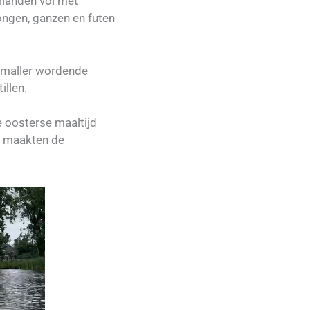
ilanden vol met
ongen, ganzen en futen
 smaller wordende
illen.
e oosterse maaltijd
er maakten de