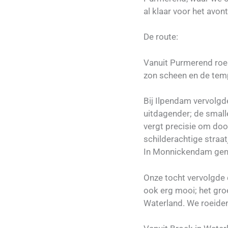
al klaar voor het avo
De route:
Vanuit Purmerend roei
zon scheen en de temp
Bij Ilpendam vervolg
uitdagender; de smal
vergt precisie om doo
schilderachtige straat
In Monnickendam geno
Onze tocht vervolgde 
ook erg mooi; het gr
Waterland. We roeiden