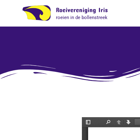
Ga
Roeivereniging Iris
naar
roeien in de bollenstreek
de
inhoud