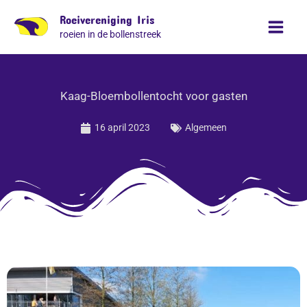
Ga
Roeivereniging Iris
naar
roeien in de bollenstreek
de
inhoud
Kaag-Bloembollentocht voor gasten
16 april 2023
Algemeen