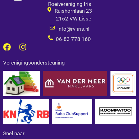
Roeivereniging Iris
Ruishornlaan 23
2162 VW Lisse
info@rv-iris.nl
06-83 778 160
F
I
a
n
c
s
Verenigingsondersteuning
e
t
b
a
o
g
o
r
k
a
m
Snel naar