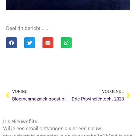
Deel dit bericht .....
Vorige
Vo
VORIGE
VOLGENDE
Bloemenmozaiek oogst ook in 2023 weer veel waardering
Drie Provinciëntocht 2023
Iris Nieuwsflits
Wil je een email ontvangen als er een nieuw