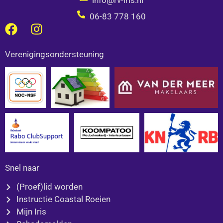
info@rv-iris.nl
06-83 778 160
F
I
a
n
c
s
Verenigingsondersteuning
e
t
b
a
o
g
o
r
k
a
m
Snel naar
(Proef)lid worden
Instructie Coastal Roeien
Mijn Iris