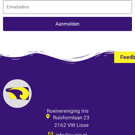
Email
Aanmelden
Alternative:
Feed
Roeivereniging Iris
Ruishornlaan 23
2162 VW Lisse