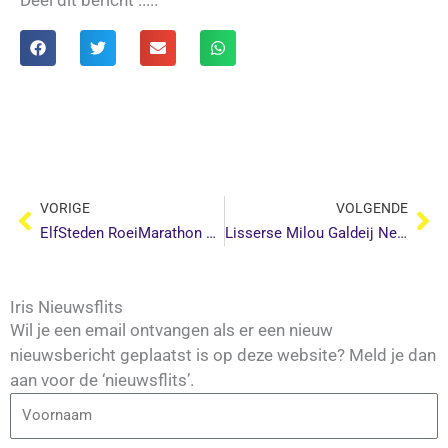
Deel dit bericht .....
Vorige
Vo
VORIGE
VOLGENDE
ElfSteden RoeiMarathon 2024
Lisserse Milou Galdeij Nederlands Kampioen roeien
Iris Nieuwsflits
Wil je een email ontvangen als er een nieuw
nieuwsbericht geplaatst is op deze website? Meld je dan
aan voor de ‘nieuwsflits’.
Voornaam