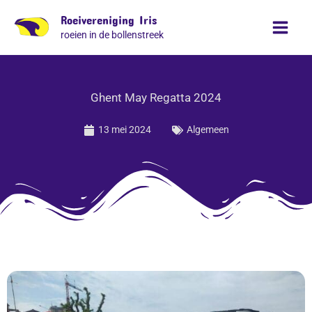
Ga
Roeivereniging Iris
naar
roeien in de bollenstreek
de
inhoud
Ghent May Regatta 2024
13 mei 2024
Algemeen