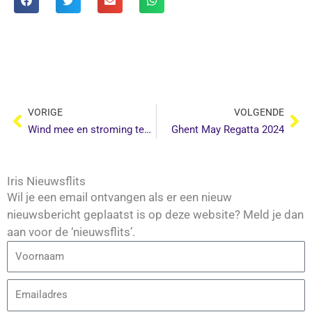
Vorige
Vo
VORIGE
VOLGENDE
Wind mee en stroming tegen op de Oude IJssel
Ghent May Regatta 2024
Iris Nieuwsflits
Wil je een email ontvangen als er een nieuw
nieuwsbericht geplaatst is op deze website? Meld je dan
aan voor de ‘nieuwsflits’.
Voornaam
Email