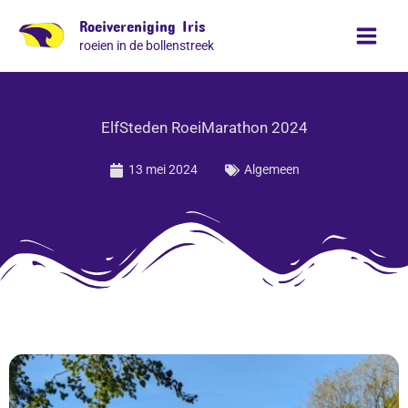
Ga
Roeivereniging Iris
naar
roeien in de bollenstreek
de
inhoud
ElfSteden RoeiMarathon 2024
13 mei 2024
Algemeen