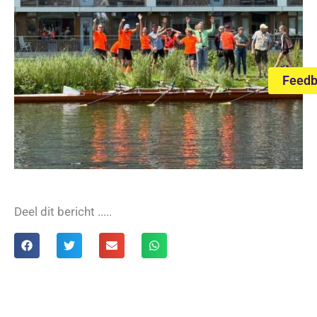
Feed
Deel dit bericht .....