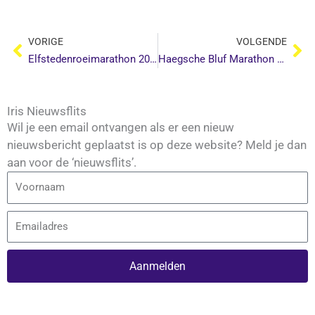
Vorige
Vo
VORIGE
VOLGENDE
Elfstedenroeimarathon 2025
Haegsche Bluf Marathon 2025
Iris Nieuwsflits
Wil je een email ontvangen als er een nieuw
nieuwsbericht geplaatst is op deze website? Meld je dan
aan voor de ‘nieuwsflits’.
Voornaam
Email
Aanmelden
Alternative: