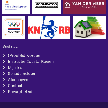
b
a
o
g
o
r
k
a
m
Snel naar
(Proef)lid worden
Instructie Coastal Roeien
Mijn Iris
Schademelden
Afschrijven
Contact
Privacybeleid