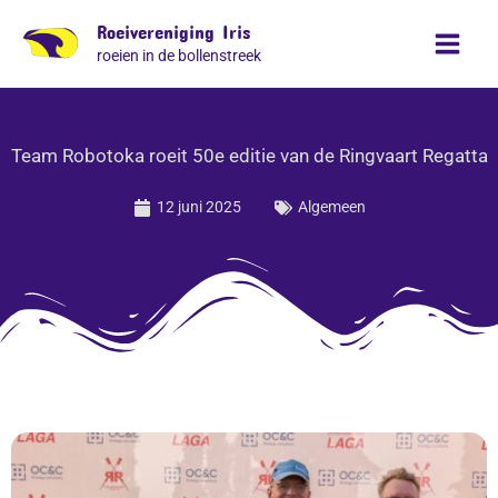
Ga
Roeivereniging Iris
naar
roeien in de bollenstreek
de
inhoud
Team Robotoka roeit 50e editie van de Ringvaart Regatta
12 juni 2025
Algemeen