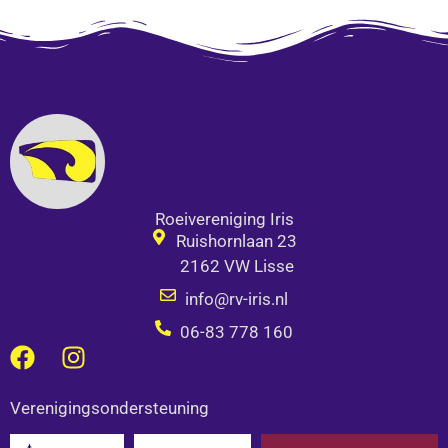
Roeivereniging Iris
Ruishornlaan 23
2162 VW Lisse
info@rv-iris.nl
06-83 778 160
F
I
a
n
c
s
Verenigingsondersteuning
e
t