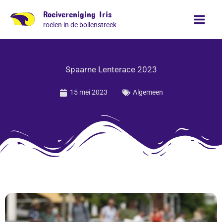
Ga
Roeivereniging Iris
naar
roeien in de bollenstreek
de
inhoud
Spaarne Lenterace 2023
15 mei 2023
Algemeen