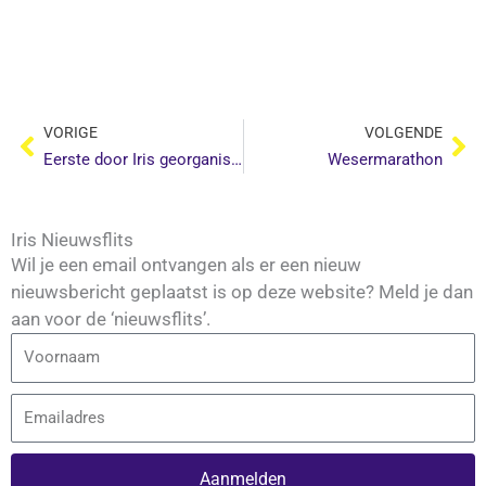
Vorige
Vo
VORIGE
VOLGENDE
Eerste door Iris georganiseerde jeugdtoertocht Zuid Holland
Wesermarathon
Iris Nieuwsflits
Wil je een email ontvangen als er een nieuw
nieuwsbericht geplaatst is op deze website? Meld je dan
aan voor de ‘nieuwsflits’.
Voornaam
Email
Aanmelden