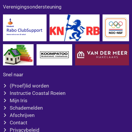
c
s
Verenigingsondersteuning
e
t
b
a
o
g
o
r
k
a
m
Snel naar
(Proef)lid worden
Instructie Coastal Roeien
Mijn Iris
Schademelden
Afschrijven
Contact
Privacybeleid