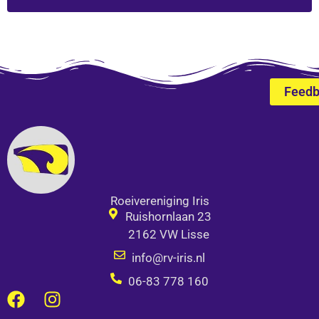
Alternative:
Feed
Roeivereniging Iris
Ruishornlaan 23
2162 VW Lisse
info@rv-iris.nl
06-83 778 160
F
I
a
n