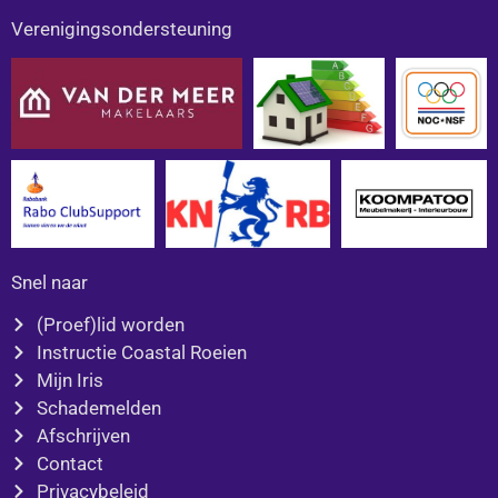
c
s
Verenigingsondersteuning
e
t
b
a
o
g
o
r
k
a
m
Snel naar
(Proef)lid worden
Instructie Coastal Roeien
Mijn Iris
Schademelden
Afschrijven
Contact
Privacybeleid