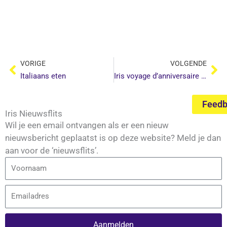
Vorige
Vo
VORIGE
VOLGENDE
Italiaans eten
Iris voyage d’anniversaire en Paris
Feed
Iris Nieuwsflits
Wil je een email ontvangen als er een nieuw
nieuwsbericht geplaatst is op deze website? Meld je dan
aan voor de ‘nieuwsflits’.
Voornaam
Email
Aanmelden