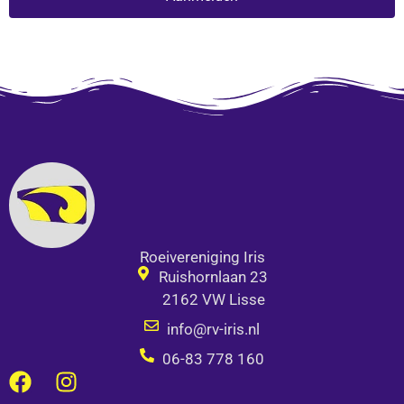
Alternative:
Roeivereniging Iris
Ruishornlaan 23
2162 VW Lisse
info@rv-iris.nl
06-83 778 160
F
I
a
n