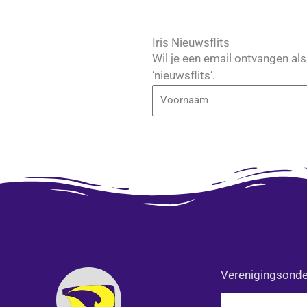
Iris Nieuwsflits
Wil je een email ontvangen al
‘nieuwsflits’.
Voornaam
Alternative:
Verenigingsonde