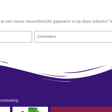
s er een nieuw nieuwsbericht geplaatst is op deze website? 
Email
rsteuning