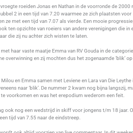
e vroegte roeiden Jonas en Nathan in de voorronde de 2000 
bbel 2 in een tijd van 7.20 waarmee ze zich plaatsten voor d
ten ze met een tijd van 7.07 als vierde. Een mooie progressie,
ook ten opzichte van roeiers van andere verenigingen die in
ar die zij nu achter zich wisten te laten.
 met haar vaste maatje Emma van RV Gouda in de categorie
me overwinning en zij mochten dus het zogenaamde ‘blik’ op
 Milou en Emma samen met Leviene en Lara van Die Leythe i
veneens naar ‘blik’. De nummer 2 kwam nog bijna langszij, m
it te voorkomen en was het erepodium wederom een feit.
 ook nog een wedstrijd in skiff voor jongens t/m 18 jaar. Oo
een tijd van 7.55 naar de eindstreep.
wordt ook altijd voorzien van live commentaar. In dit weeke