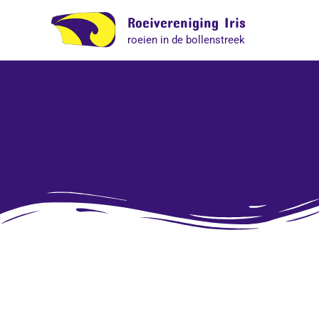
Ga
Roeivereniging Iris
naar
roeien in de bollenstreek
de
inhoud