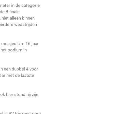
meter in de categorie
e B finale.
 niet alleen binnen
 eerdere wedstrijden
 meisjes t/m 16 jaar
 het podium in
n een dubbel 4 voor
aar met de laatste
k hier stond hij zijn
nd is RV Iris meerdere