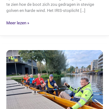
te zien hoe de boot zich zou gedragen in stevige
golven en harde wind. Het IRIS-stoplicht […]
Meer lezen »
Lentemarathon
in
de
herfst:
eigen
leden