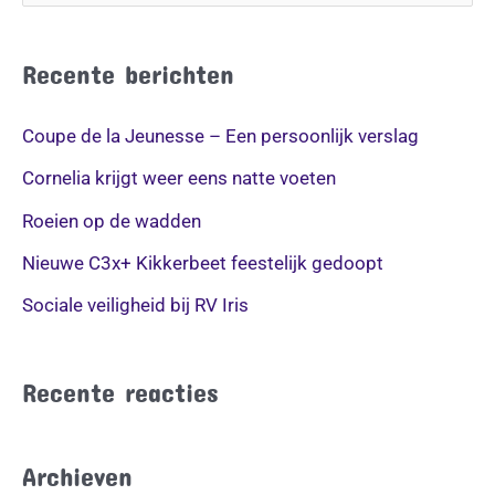
o
e
Recente berichten
k
n
Coupe de la Jeunesse – Een persoonlijk verslag
a
Cornelia krijgt weer eens natte voeten
a
Roeien op de wadden
r
Nieuwe C3x+ Kikkerbeet feestelijk gedoopt
:
Sociale veiligheid bij RV Iris
Recente reacties
Archieven