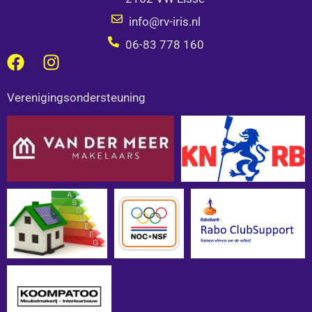
info@rv-iris.nl
06-83 778 160
F
I
a
n
c
s
Verenigingsondersteuning
e
t
b
a
o
g
o
r
k
a
m