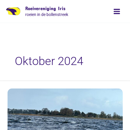
Ga
Roeivereniging Iris
naar
roeien in de bollenstreek
de
inhoud
Oktober 2024
Coastal
Testvaart
op
de
Kaag
bij