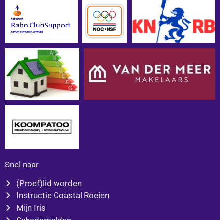
b
a
o
g
o
r
k
a
m
Snel naar
(Proef)lid worden
Instructie Coastal Roeien
Mijn Iris
Schademelden