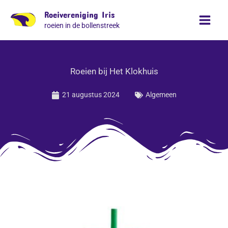
Ga
Roeivereniging Iris
naar
roeien in de bollenstreek
de
inhoud
Roeien bij Het Klokhuis
21 augustus 2024
Algemeen