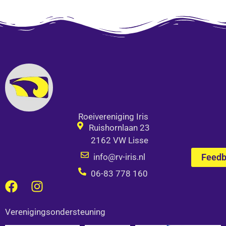
Roeivereniging Iris
Ruishornlaan 23
2162 VW Lisse
info@rv-iris.nl
Feed
06-83 778 160
F
I
a
n
c
s
Verenigingsondersteuning
e
t