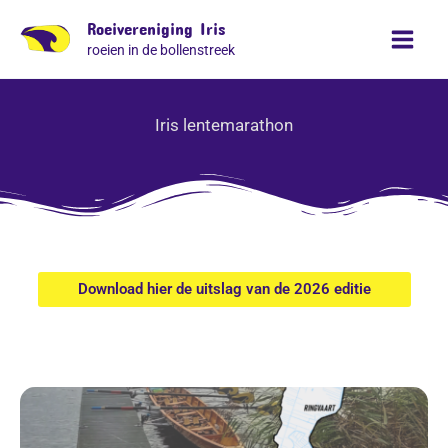
Ga
Roeivereniging Iris
naar
roeien in de bollenstreek
de
inhoud
Iris lentemarathon
Download hier de uitslag van de 2026 editie