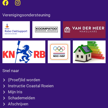
F
I
a
n
c
s
Verenigingsondersteuning
e
t
b
a
o
g
o
r
k
a
m
Snel naar
(Proef)lid worden
Instructie Coastal Roeien
Mijn Iris
Schademelden
Afschrijven