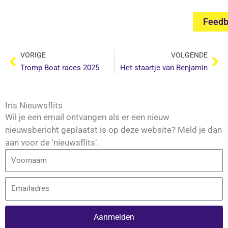
Feed
Vorige
Vo
VORIGE
VOLGENDE
Tromp Boat races 2025
Het staartje van Benjamin
Iris Nieuwsflits
Wil je een email ontvangen als er een nieuw
nieuwsbericht geplaatst is op deze website? Meld je dan
aan voor de ‘nieuwsflits’.
Voornaam
Email
Aanmelden