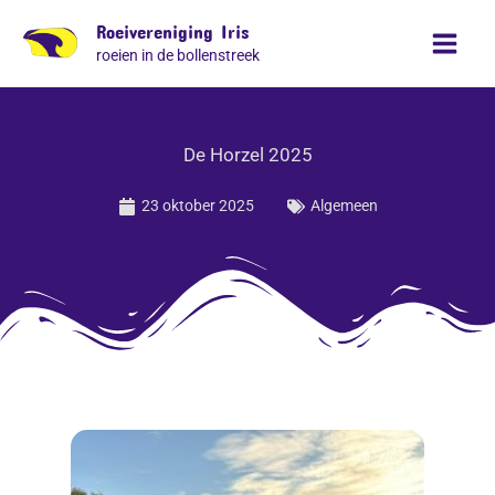
Ga
Roeivereniging Iris
naar
roeien in de bollenstreek
de
inhoud
De Horzel 2025
23 oktober 2025
Algemeen