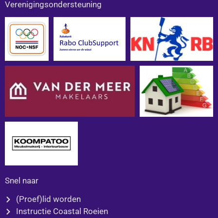
c
s
Verenigingsondersteuning
e
t
b
a
o
g
o
r
k
a
m
Snel naar
(Proef)lid worden
Instructie Coastal Roeien