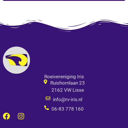
Alternative:
Roeivereniging Iris
Ruishornlaan 23
2162 VW Lisse
info@rv-iris.nl
06-83 778 160
F
I
a
n